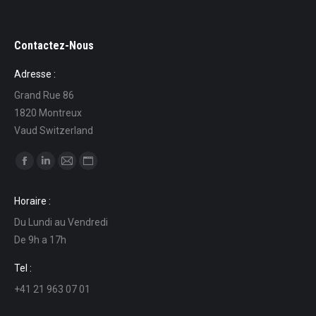
Contactez-Nous
Adresse :
Grand Rue 86
1820 Montreux
Vaud Switzerland
Ci puoi trovare su:
Facebook
Linkedin
Mail
Sito
page
page
page
web
Horaire :
opens
opens
opens
page
Du Lundi au Vendredi
in
in
in
opens
De 9h a 17h
new
new
new
in
window
window
window
new
Tel :
window
+41 21 963 07 01