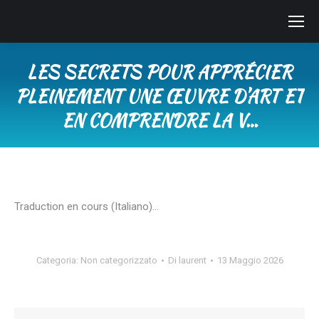
LES SECRETS POUR APPRÉCIER
PLEINEMENT UNE ŒUVRE D’ART ET
EN COMPRENDRE LA V…
Tu sei qui:
Traduction en cours (Italiano)…
Categoria:
Non categorizzato
Di
laurent
13 Maggio 2026