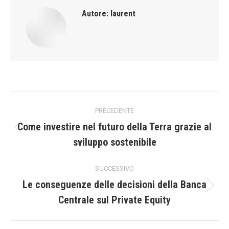
Autore:
laurent
Naviga
PRECEDENTE
tra
Come investire nel futuro della Terra grazie al
Post
sviluppo sostenibile
i
precedente:
post
SUCCESSIVO
Le conseguenze delle decisioni della Banca
Prossimo
Centrale sul Private Equity
post: