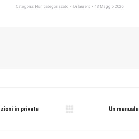
Categoria:
Non categorizzato
Di
laurent
13 Maggio 2026
zioni in private
Un manuale 
Prossimo
post: