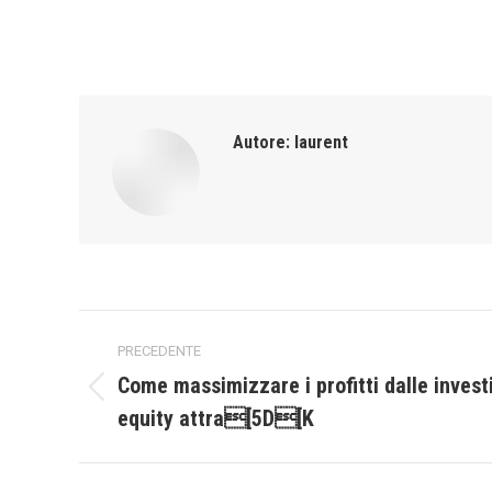
Autore:
laurent
Naviga
PRECEDENTE
tra
Come massimizzare i profitti dalle investi
Post
equity attra[5D[K
i
precedente:
post