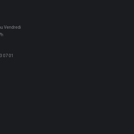
au Vendredi
7h
3 07 01