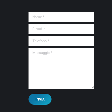
Nome *
E-mail *
Telefono *
Messaggio *
INVIA