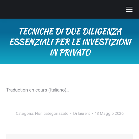
TECNICHE DI DUE DILIGENZA
ESSENZIALI PER LE INVESTIZIONI
IN PRIVATO
Tu sei qui:
Traduction en cours (Italiano)…
Categoria:
Non categorizzato
Di
laurent
13 Maggio 2026