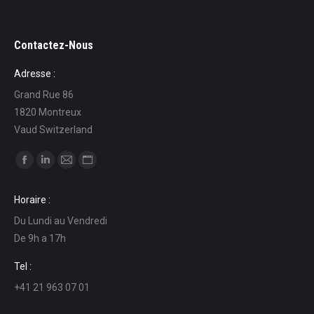
Contactez-Nous
Adresse :
Grand Rue 86
1820 Montreux
Vaud Switzerland
Ci puoi trovare su:
Facebook
Linkedin
Mail
Sito
page
page
page
web
Horaire :
opens
opens
opens
page
Du Lundi au Vendredi
in
in
in
opens
De 9h a 17h
new
new
new
in
window
window
window
new
Tel :
window
+41 21 963 07 01