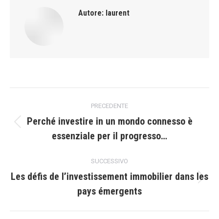
Autore:
laurent
Naviga
PRECEDENTE
tra
Perché investire in un mondo connesso è
Post
essenziale per il progresso…
i
precedente:
post
SUCCESSIVO
Les défis de lʼinvestissement immobilier dans les
Prossimo
pays émergents
post: