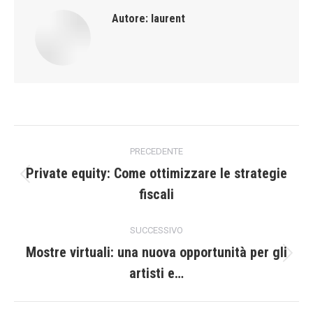
Autore:
laurent
Naviga
PRECEDENTE
tra
Private equity: Come ottimizzare le strategie
Post
fiscali
i
precedente:
post
SUCCESSIVO
Mostre virtuali: una nuova opportunità per gli
Prossimo
artisti e…
post: