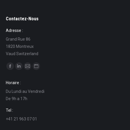
Contactez-Nous
Adresse :
Grand Rue 86
1820 Montreux
Vaud Switzerland
Ci puoi trovare su:
Facebook
Linkedin
Mail
Sito
page
page
page
web
Horaire :
opens
opens
opens
page
Du Lundi au Vendredi
in
in
in
opens
De 9h a 17h
new
new
new
in
window
window
window
new
Tel :
window
+41 21 963 07 01