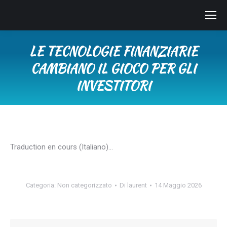
LE TECNOLOGIE FINANZIARIE
CAMBIANO IL GIOCO PER GLI
INVESTITORI
Tu sei qui:
Traduction en cours (Italiano)…
Categoria:
Non categorizzato
Di
laurent
14 Maggio 2026