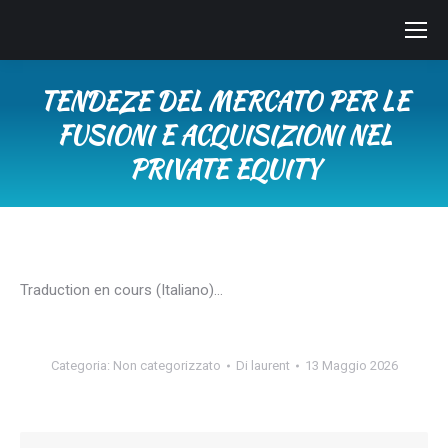
TENDEZE DEL MERCATO PER LE
FUSIONI E ACQUISIZIONI NEL
PRIVATE EQUITY
Tu sei qui:
Traduction en cours (Italiano)…
Categoria:
Non categorizzato
Di
laurent
13 Maggio 2026