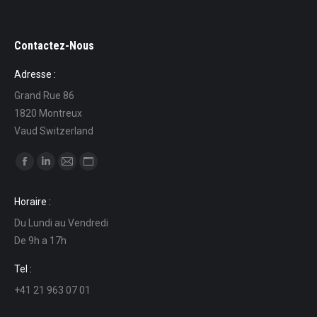
Contactez-Nous
Adresse :
Grand Rue 86
1820 Montreux
Vaud Switzerland
Ci puoi trovare su:
Facebook
Linkedin
Mail
Sito
page
page
page
web
Horaire :
opens
opens
opens
page
Du Lundi au Vendredi
in
in
in
opens
De 9h a 17h
new
new
new
in
window
window
window
new
Tel :
window
+41 21 963 07 01