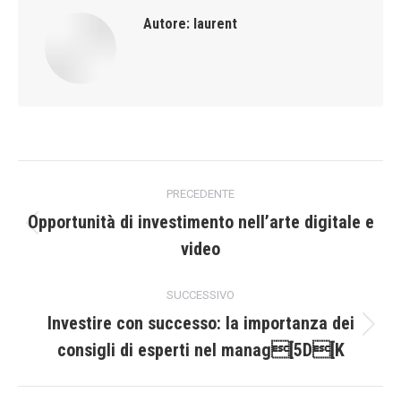
Autore:
laurent
Naviga
PRECEDENTE
tra
Opportunità di investimento nell’arte digitale e
Post
video
i
precedente:
post
SUCCESSIVO
Investire con successo: la importanza dei
Prossimo
consigli di esperti nel manag[5D[K
post: