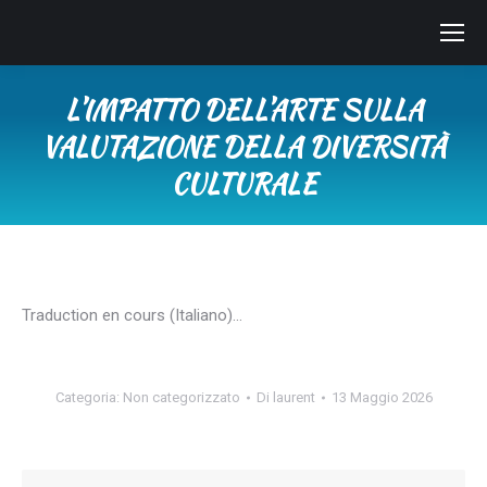
L’IMPATTO DELL’ARTE SULLA
VALUTAZIONE DELLA DIVERSITÀ
CULTURALE
Tu sei qui:
Traduction en cours (Italiano)…
Categoria:
Non categorizzato
Di
laurent
13 Maggio 2026