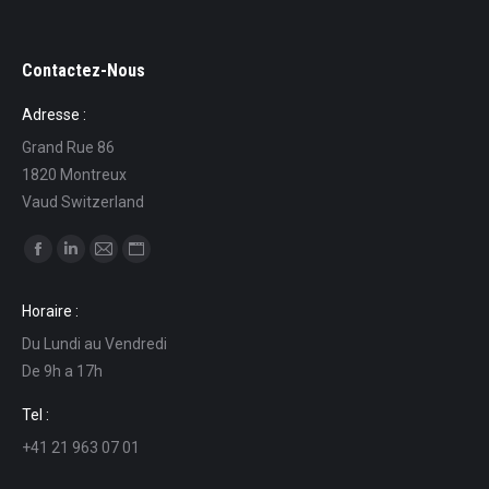
Contactez-Nous
Adresse :
Grand Rue 86
1820 Montreux
Vaud Switzerland
Ci puoi trovare su:
Facebook
Linkedin
Mail
Sito
page
page
page
web
Horaire :
opens
opens
opens
page
Du Lundi au Vendredi
in
in
in
opens
De 9h a 17h
new
new
new
in
window
window
window
new
Tel :
window
+41 21 963 07 01