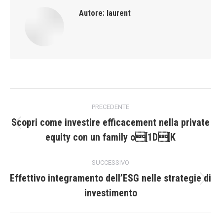
Autore:
laurent
Naviga
PRECEDENTE
tra
Scopri come investire efficacement nella private
Post
equity con un family o[1D[K
i
precedente:
post
SUCCESSIVO
Effettivo integramento dell’ESG nelle strategie di
Prossimo
investimento
post: