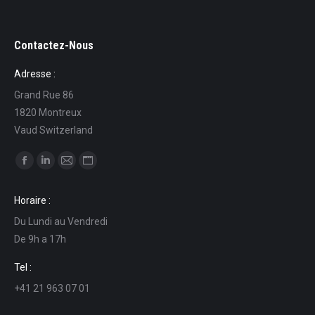
Contactez-Nous
Adresse :
Grand Rue 86
1820 Montreux
Vaud Switzerland
Ci puoi trovare su:
Facebook
Linkedin
Mail
Sito
page
page
page
web
Horaire :
opens
opens
opens
page
Du Lundi au Vendredi
in
in
in
opens
De 9h a 17h
new
new
new
in
window
window
window
new
Tel :
window
+41 21 963 07 01