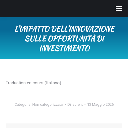
L’IMPATTO DELL’INNOVAZIONE
SULLE OPPORTUNITÀ DI
INVESTIMENTO
Tu sei qui:
Traduction en cours (Italiano)…
Categoria:
Non categorizzato
Di
laurent
13 Maggio 2026