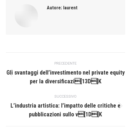
Autore:
laurent
Naviga
PRECEDENTE
tra
Gli svantaggi dell’investimento nel private equity
Post
per la diversificazi[13D[K
i
precedente:
post
SUCCESSIVO
L’industria artistica: l’impatto delle critiche e
Prossimo
pubblicazioni sullo v[1D[K
post: