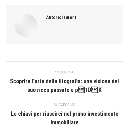
Autore:
laurent
Naviga
PRECEDENTE
tra
Scoprire l’arte della litografia: una visione del
Post
suo ricco passato e p[1D[K
i
precedente:
post
SUCCESSIVO
Le chiavi per riuscirci nel primo investimento
Prossimo
immobiliare
post: