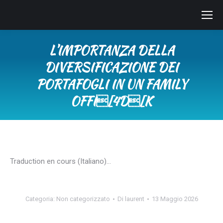
L’IMPORTANZA DELLA
DIVERSIFICAZIONE DEI
PORTAFOGLI IN UN FAMILY
OFFI[4D[K
Tu sei qui:
Traduction en cours (Italiano)…
Categoria:
Non categorizzato
Di
laurent
13 Maggio 2026