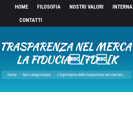
HOME
FILOSOFIA
NOSTRI VALORI
INTERNA
CONTATTI
 TRASPARENZA NEL MERCAT
LA FIDUCIA[7D[K
Tu sei qui:
Home
Non categorizzato
L’importanza della trasparenza nel mercato…