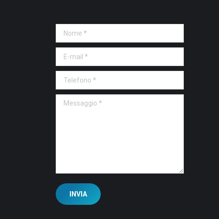
Nome *
E-mail *
Telefono *
Messaggio *
INVIA