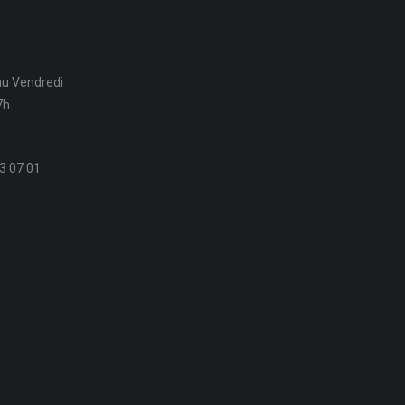
au Vendredi
7h
3 07 01