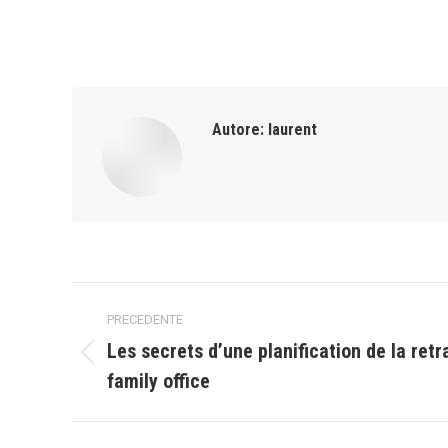
Autore:
laurent
Naviga
PRECEDENTE
tra
Les secrets d’une planification de la retr
Post
family office
i
precedente:
post