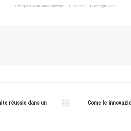
Categoria:
Non categorizzato
Di
laurent
13 Maggio 2026
aite réussie dans un
Come le innovazio
Prossimo
post: