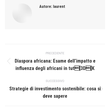
Autore:
laurent
Naviga
PRECEDENTE
tra
Diaspora africana: Esame dell’impatto e
Post
influenza degli africani in tut[3D[K
i
precedente:
post
SUCCESSIVO
Strategie di investimento sostenibile: cosa si
Prossimo
deve sapere
post: