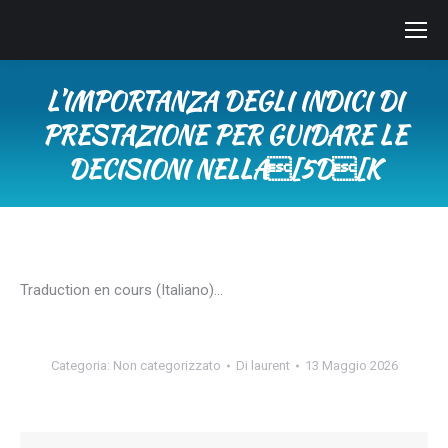
L’IMPORTANZA DEGLI INDICI DI
PRESTAZIONE PER GUIDARE LE
DECISIONI NELLA[5D[K
Tu sei qui:
Traduction en cours (Italiano)…
Categoria:
Non categorizzato
Di
laurent
13 Maggio 2026