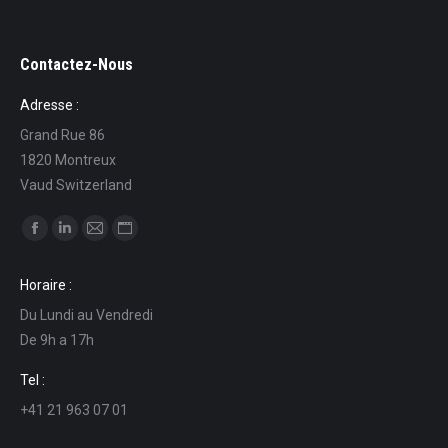
Contactez-Nous
Adresse :
Grand Rue 86
1820 Montreux
Vaud Switzerland
Ci puoi trovare su:
Facebook
Linkedin
Mail
Sito
page
page
page
web
Horaire :
opens
opens
opens
page
Du Lundi au Vendredi
in
in
in
opens
De 9h a 17h
new
new
new
in
window
window
window
new
Tel :
window
+41 21 963 07 01