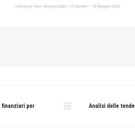
Categoria:
Non categorizzato
Di
laurent
13 Maggio 2026
 finanziari per
Analisi delle tend
Prossimo
post: