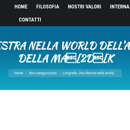
HOME
FILOSOFIA
NOSTRI VALORI
INTERNA
CONTATTI
ESTRA NELLA WORLD DELL’
DELLA MA[2D[K
Tu sei qui:
Home
Non categorizzato
Litografia: Una finestra nella world…