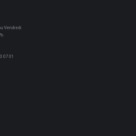
au Vendredi
7h
3 07 01