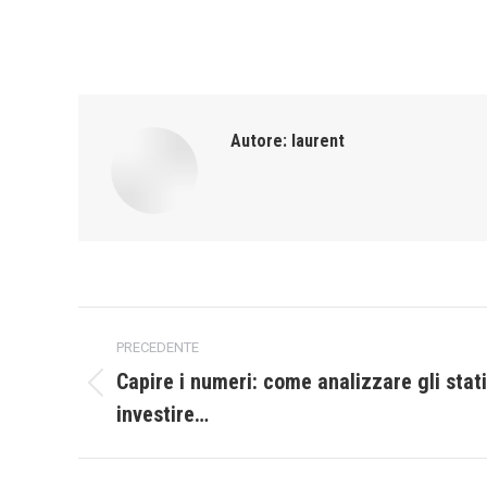
Autore:
laurent
Naviga
PRECEDENTE
tra
Capire i numeri: come analizzare gli stati
Post
investire…
i
precedente:
post