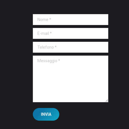
Nome *
E-mail *
Telefono *
Messaggio *
INVIA