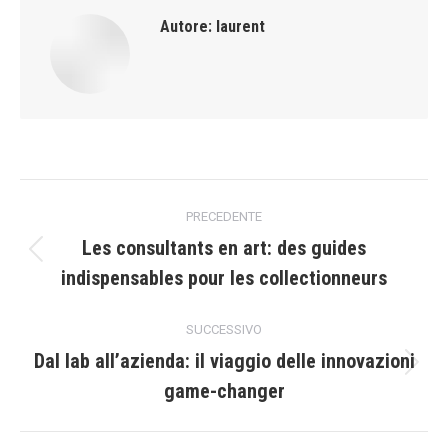
Autore:
laurent
Naviga
PRECEDENTE
tra
Les consultants en art: des guides
Post
indispensables pour les collectionneurs
i
precedente:
post
SUCCESSIVO
Dal lab all’azienda: il viaggio delle innovazioni
Prossimo
game-changer
post: