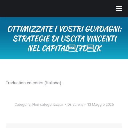
OTTIMIZZATE I VOSTRI GUADAGNI:
STRATEGIE DI USCITA VINCENTI
NEL CAPITAL[7D[K
Tu sei qui:
Traduction en cours (Italiano)…
Categoria:
Non categorizzato
Di
laurent
13 Maggio 2026