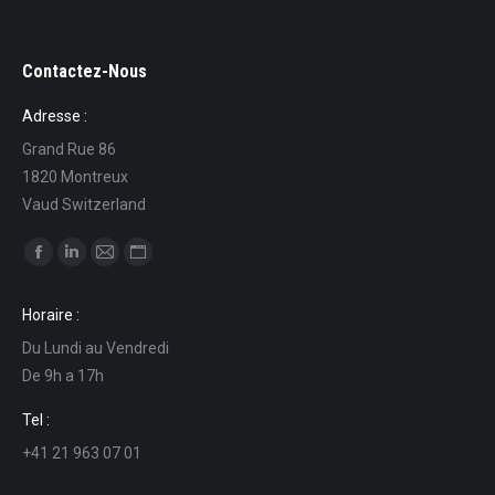
Contactez-Nous
Adresse :
Grand Rue 86
1820 Montreux
Vaud Switzerland
Ci puoi trovare su:
Facebook
Linkedin
Mail
Sito
page
page
page
web
Horaire :
opens
opens
opens
page
Du Lundi au Vendredi
in
in
in
opens
De 9h a 17h
new
new
new
in
window
window
window
new
Tel :
window
+41 21 963 07 01