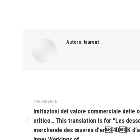
Autore:
laurent
Naviga
PRECEDENTE
tra
Imitazioni del valore commerciale delle op
critico… This translation is for “Les dess
i
Post
marchande des œuvres d’ar[4D[K d’a
precedente:
post
Inner Workings of