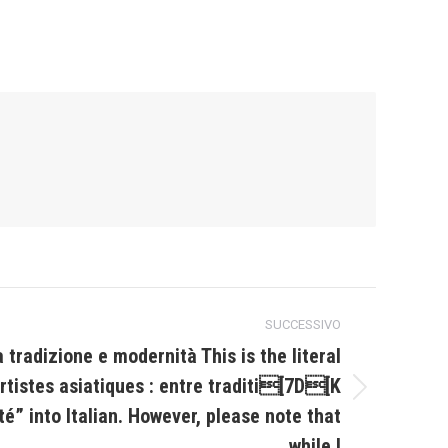
SUCCESSIVO
ra tradizione e modernità This is the literal
artistes asiatiques : entre traditi[7D[K
té” into Italian. However, please note that
while I