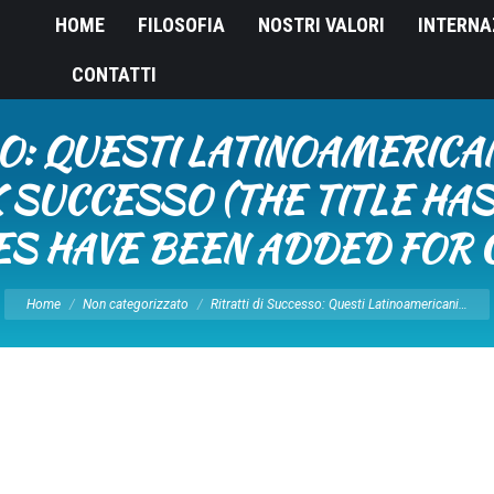
HOME
FILOSOFIA
NOSTRI VALORI
INTERNA
CONTATTI
O: QUESTI LATINOAMERICA
SUCCESSO (THE TITLE HA
CES HAVE BEEN ADDED FOR 
Tu sei qui:
Home
Non categorizzato
Ritratti di Successo: Questi Latinoamericani…