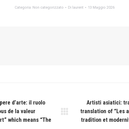
Categoria:
Non categorizzato
Di
laurent
13 Maggio 2026
ere d’arte: il ruolo
Artisti asiatici: t
ous de la valeur
translation of “Les 
Prossimo
rt” which means “The
tradition et moderni
post: