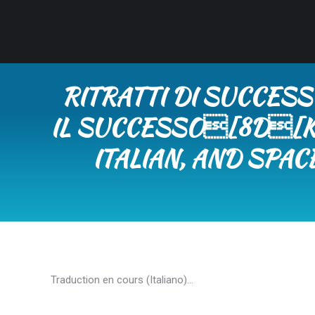
RITRATTI DI SUCCESS
IL SUCCESSO[8D[K 
ITALIAN, AND SPA
Traduction en cours (Italiano)…