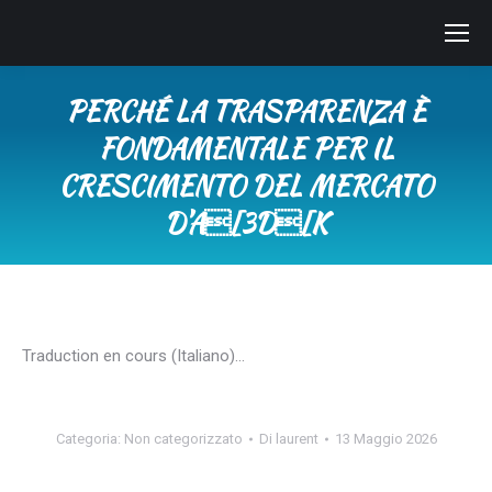
PERCHÉ LA TRASPARENZA È
FONDAMENTALE PER IL
CRESCIMENTO DEL MERCATO
D’A[3D[K
Tu sei qui:
Traduction en cours (Italiano)…
Categoria:
Non categorizzato
Di
laurent
13 Maggio 2026