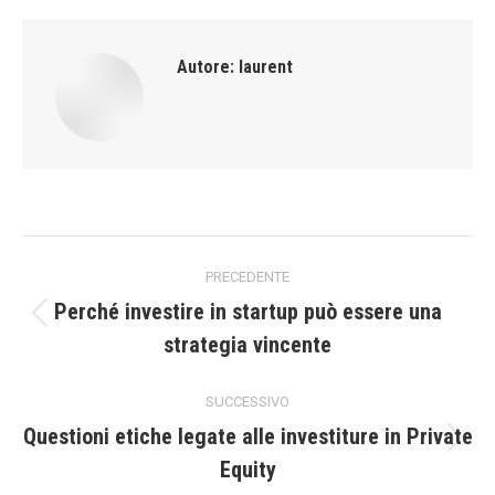
Autore:
laurent
Naviga
PRECEDENTE
tra
Perché investire in startup può essere una
Post
strategia vincente
i
precedente:
post
SUCCESSIVO
Questioni etiche legate alle investiture in Private
Prossimo
Equity
post: