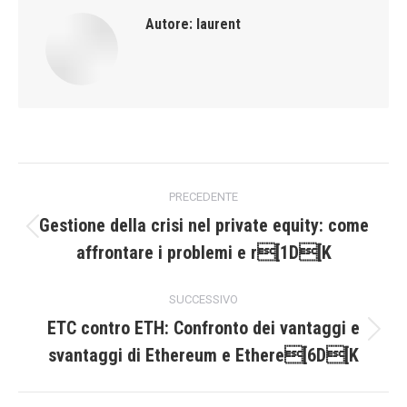
Autore:
laurent
Naviga
PRECEDENTE
tra
Gestione della crisi nel private equity: come
Post
affrontare i problemi e r[1D[K
i
precedente:
post
SUCCESSIVO
ETC contro ETH: Confronto dei vantaggi e
Prossimo
svantaggi di Ethereum e Ethere[6D[K
post: