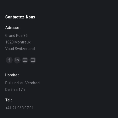
Contactez-Nous
Adresse :
Grand Rue 86
1820 Montreux
Vaud Switzerland
Ci puoi trovare su:
Facebook
Linkedin
Mail
Sito
page
page
page
web
Horaire :
opens
opens
opens
page
Du Lundi au Vendredi
in
in
in
opens
De 9h a 17h
new
new
new
in
window
window
window
new
Tel :
window
+41 21 963 07 01