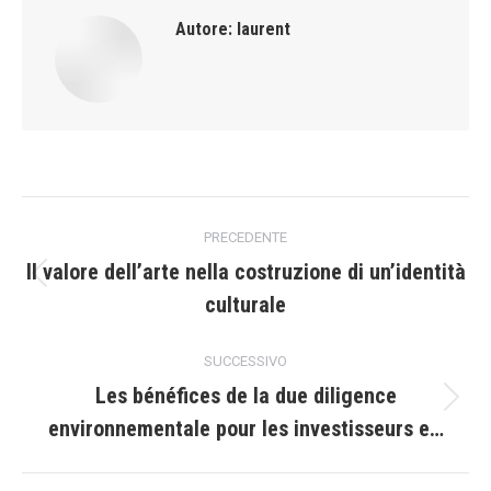
Autore:
laurent
Naviga
PRECEDENTE
tra
Il valore dell’arte nella costruzione di un’identità
Post
culturale
i
precedente:
post
SUCCESSIVO
Les bénéfices de la due diligence
Prossimo
environnementale pour les investisseurs e…
post: