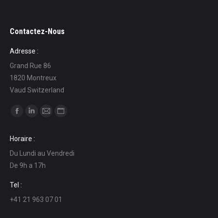
Contactez-Nous
Adresse :
Grand Rue 86
1820 Montreux
Vaud Switzerland
Ci puoi trovare su:
Facebook
Linkedin
Mail
Sito
page
page
page
web
Horaire :
opens
opens
opens
page
Du Lundi au Vendredi
in
in
in
opens
De 9h a 17h
new
new
new
in
window
window
window
new
Tel :
window
+41 21 963 07 01