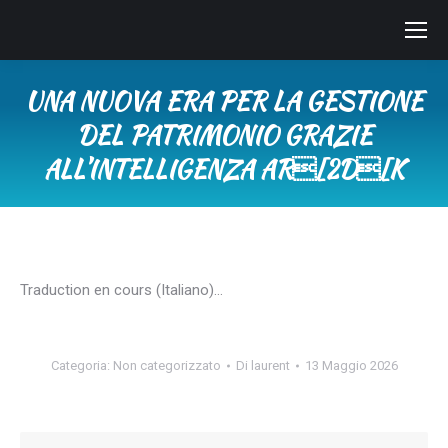
UNA NUOVA ERA PER LA GESTIONE
DEL PATRIMONIO GRAZIE
ALL’INTELLIGENZA AR[2D[K
Tu sei qui:
Traduction en cours (Italiano)…
Categoria:
Non categorizzato
Di
laurent
13 Maggio 2026