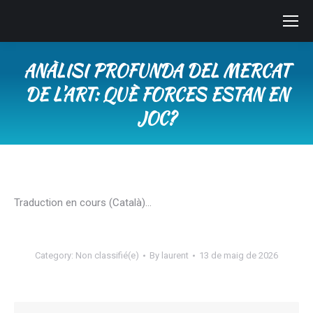
ANÀLISI PROFUNDA DEL MERCAT
DE L’ART: QUÈ FORCES ESTAN EN
JOC?
You are here:
Traduction en cours (Català)…
Category:
Non classifié(e)
By
laurent
13 de maig de 2026