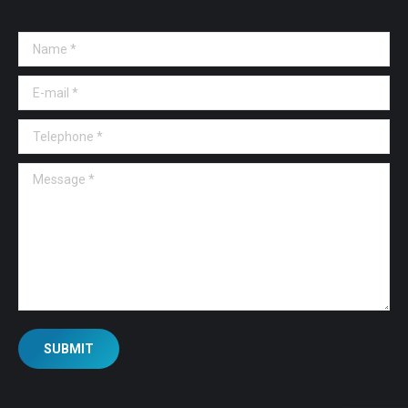
Name *
E-mail *
Telephone *
Message *
SUBMIT