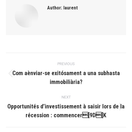
Author:
laurent
Post
PREVIOUS
navigation
Com aènviar-se exitósament a una subhasta
Previous
immobiliària?
post:
NEXT
Opportunités d’investissement à saisir lors de la
Next
récession : commencer[9D[K
post: