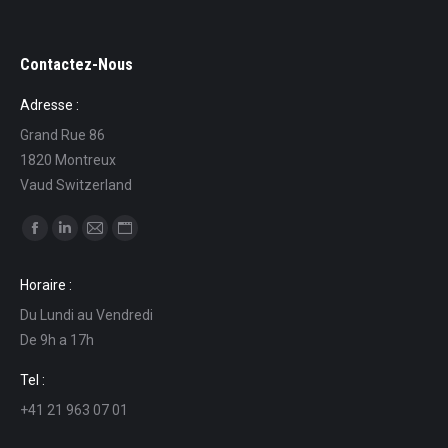
Contactez-Nous
Adresse :
Grand Rue 86
1820 Montreux
Vaud Switzerland
Find us on:
Facebook
Linkedin
Mail
Website
page
page
page
page
Horaire :
opens
opens
opens
opens
Du Lundi au Vendredi
in
in
in
in
De 9h a 17h
new
new
new
new
window
window
window
window
Tel :
+41 21 963 07 01