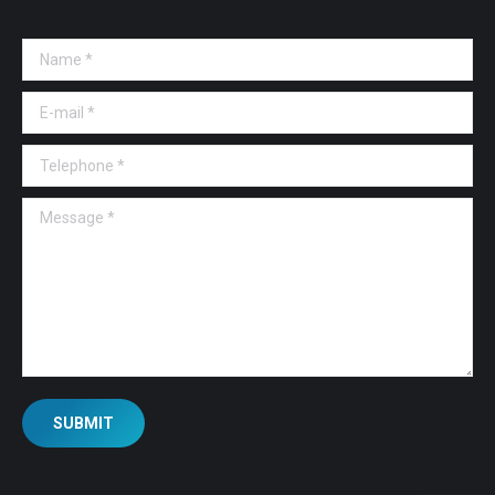
Name *
E-mail *
Telephone *
Message *
SUBMIT