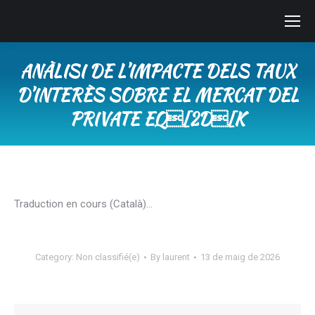
ANÀLISI DE L’IMPACTE DELS TAUX
D’INTERÈS SOBRE EL MERCAT DEL
PRIVATE EQ[2D[K
You are here:
Traduction en cours (Català)…
Category:
Non classifié(e)
By
laurent
13 de maig de 2026