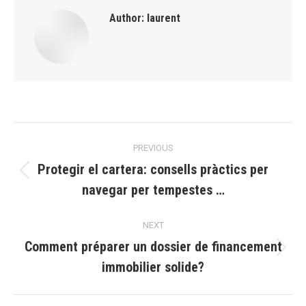
Author:
laurent
Post
PREVIOUS
navigation
Protegir el cartera: consells pràctics per
Previous
navegar per tempestes …
post:
NEXT
Comment préparer un dossier de financement
Next
immobilier solide?
post: