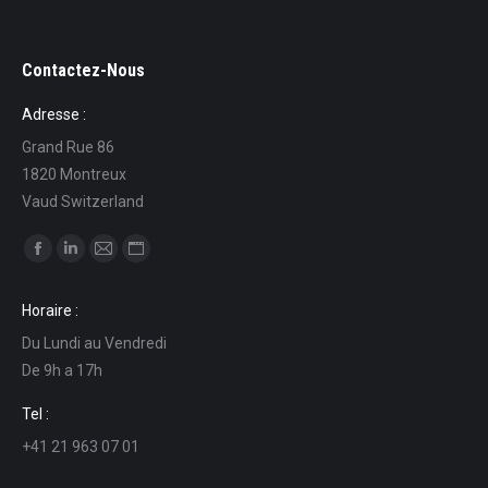
Contactez-Nous
Adresse :
Grand Rue 86
1820 Montreux
Vaud Switzerland
Find us on:
Facebook
Linkedin
Mail
Website
page
page
page
page
Horaire :
opens
opens
opens
opens
Du Lundi au Vendredi
in
in
in
in
De 9h a 17h
new
new
new
new
window
window
window
window
Tel :
+41 21 963 07 01