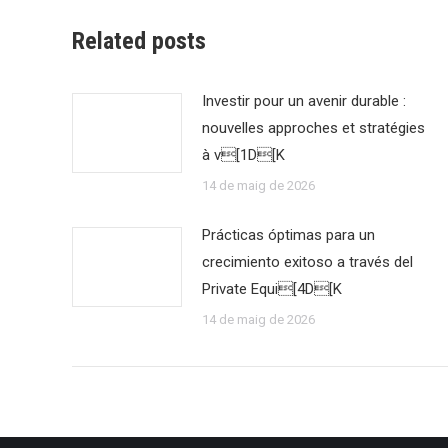
Related posts
Investir pour un avenir durable :
nouvelles approches et stratégies
à v[1D[K
14 de maig de 2026
Prácticas óptimas para un
crecimiento exitoso a través del
Private Equi[4D[K
14 de maig de 2026