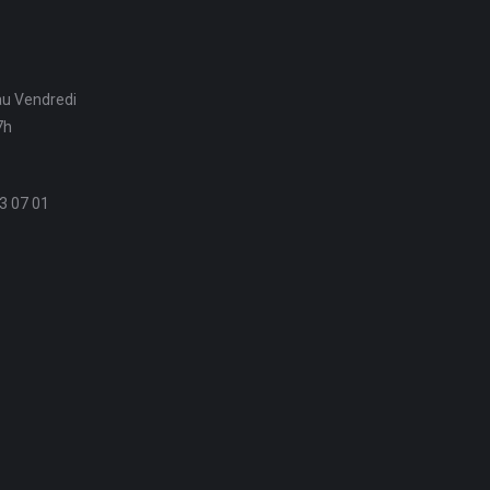
au Vendredi
7h
3 07 01