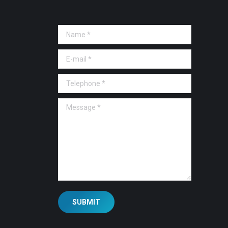
Name *
E-mail *
Telephone *
Message *
SUBMIT