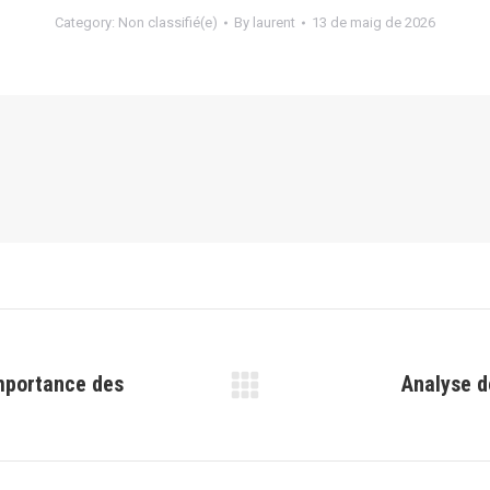
Category:
Non classifié(e)
By
laurent
13 de maig de 2026
importance des
Analyse d
Next
post: