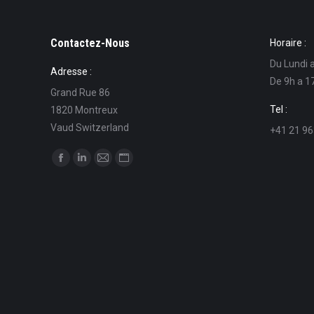
Contactez-Nous
Horaire :
Du Lundi 
Adresse :
De 9h a 1
Grand Rue 86
Tel :
1820 Montreux
Vaud Switzerland
+41 21 96
Find us on:
Facebook
Linkedin
Mail
Website
page
page
page
page
opens
opens
opens
opens
in
in
in
in
new
new
new
new
window
window
window
window