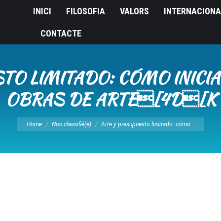
INICI
FILOSOFIA
VALORS
INTERNACIONA
CONTACTE
TO LIMITADO: CÓMO INICIA
OBRAS DE ARTE[4D[K
You are here:
Home
Non classifié(e)
Arte y presupuesto limitado: cómo…