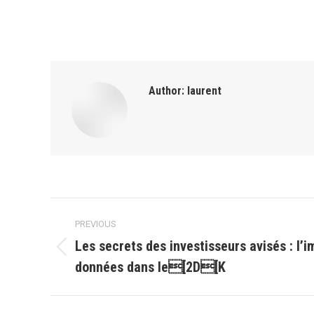
Author:
laurent
Post
PREVIOUS
navigation
Les secrets des investisseurs avisés : l’
Previous
données dans le[2D[K
post: