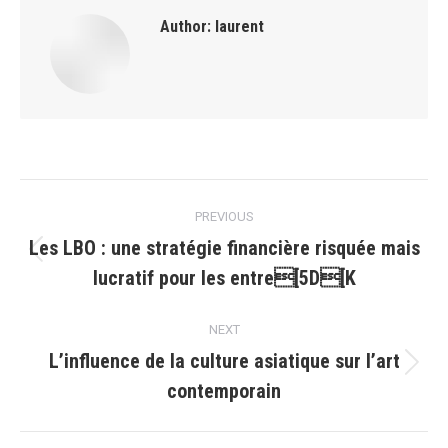
Author:
laurent
Post
PREVIOUS
navigation
Les LBO : une stratégie financière risquée mais
Previous
lucratif pour les entre[5D[K
post:
NEXT
L’influence de la culture asiatique sur l’art
Next
contemporain
post: