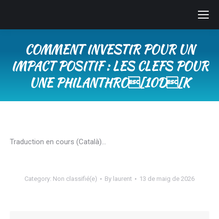
COMMENT INVESTIR POUR UN
IMPACT POSITIF : LES CLEFS POUR
UNE PHILANTHRO[10D[K
You are here:
Traduction en cours (Català)…
Category:
Non classifié(e)
By
laurent
13 de maig de 2026