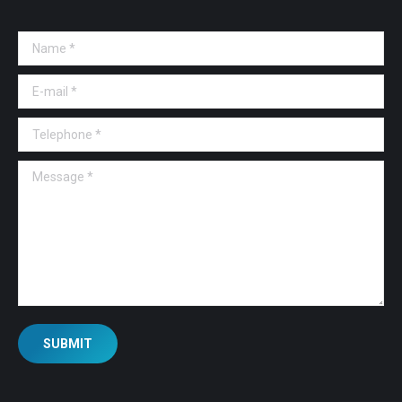
Name *
E-mail *
Telephone *
Message *
SUBMIT