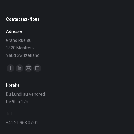
Contactez-Nous
Adresse :
Grand Rue 86
1820 Montreux
Vaud Switzerland
Find us on:
Facebook
Linkedin
Mail
Website
page
page
page
page
Horaire :
opens
opens
opens
opens
Du Lundi au Vendredi
in
in
in
in
De 9h a 17h
new
new
new
new
window
window
window
window
Tel :
+41 21 963 07 01