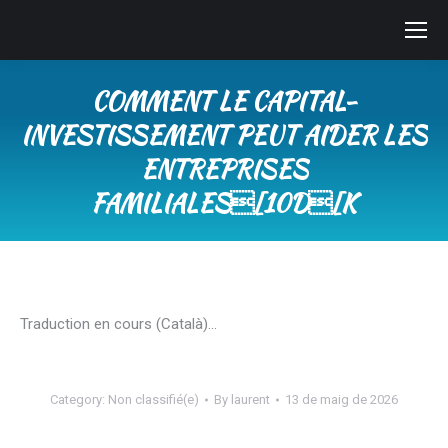
COMMENT LE CAPITAL-
INVESTISSEMENT PEUT AIDER LES
ENTREPRISES
FAMILIALES[10D[K
You are here:
Traduction en cours (Català)…
Category:
Non classifié(e)
By
laurent
13 de maig de 2026