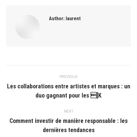
Author:
laurent
Post
PREVIOUS
navigation
Les collaborations entre artistes et marques : un
Previous
duo gagnant pour les [K
post:
NEXT
Comment investir de manière responsable : les
Next
dernières tendances
post: