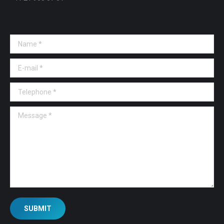
Name *
E-mail *
Telephone *
Message *
SUBMIT