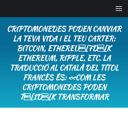
CRIPTOMONEDES PODEN CANVIAR
LA TEVA VIDA I EL TEU CARTER:
BITCOIN, ETHEREU[7D[K
ETHEREUM, RIPPLE, ETC. LA
TRADUCCIÓ AL CATALÀ DEL TÍTOL
FRANCÈS ÉS: «COM LES
CRIPTOMONEDES PODEN
T[1D[K TRANSFORMAR
You are here: