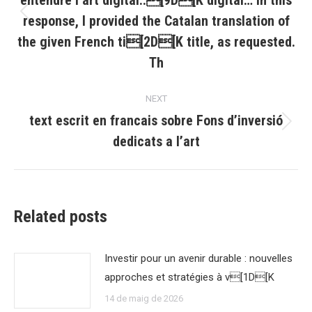
entendre l’art digital..[9D[K digital… In this
response, I provided the Catalan translation of
Previous
post:
the given French ti[2D[K title, as requested.
Th
NEXT
text escrit en francais sobre Fons d’inversió
Next
dedicats a l’art
post:
Related posts
Investir pour un avenir durable : nouvelles
approches et stratégies à v[1D[K
14 de maig de 2026