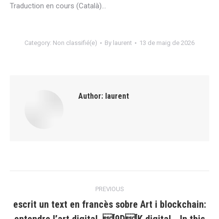
Traduction en cours (Català)…
Category:
Non classifié(e)
By
laurent
13 de maig de 2026
Author:
laurent
Post
PREVIOUS
navigation
escrit un text en francès sobre Art i blockchain: