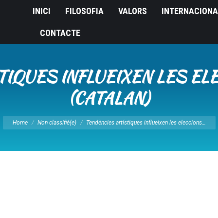
INICI
FILOSOFIA
VALORS
INTERNACIONA
CONTACTE
IQUES INFLUEIXEN LES EL
(CATALAN)
You are here:
Home
Non classifié(e)
Tendències artístiques influeixen les eleccions…