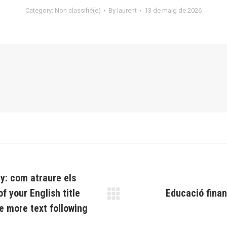
Category:
Non classifié(e)
By
laurent
13 de maig de 2026
y: com atraure els
f your English title
Educació finan
Next
 more text following
post: