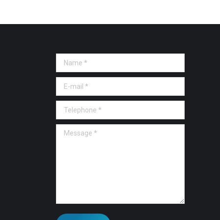
Name *
E-mail *
Telephone *
Message *