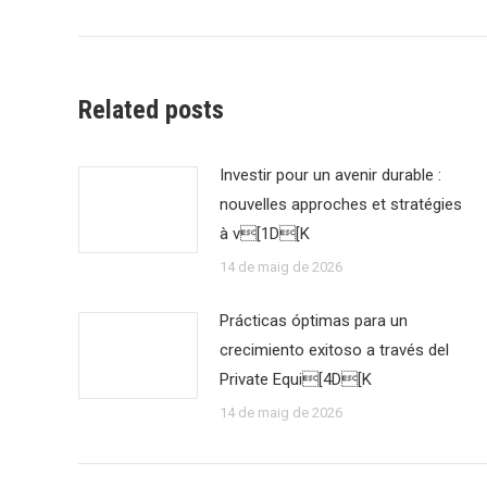
Related posts
Investir pour un avenir durable :
nouvelles approches et stratégies
à v[1D[K
14 de maig de 2026
Prácticas óptimas para un
crecimiento exitoso a través del
Private Equi[4D[K
14 de maig de 2026