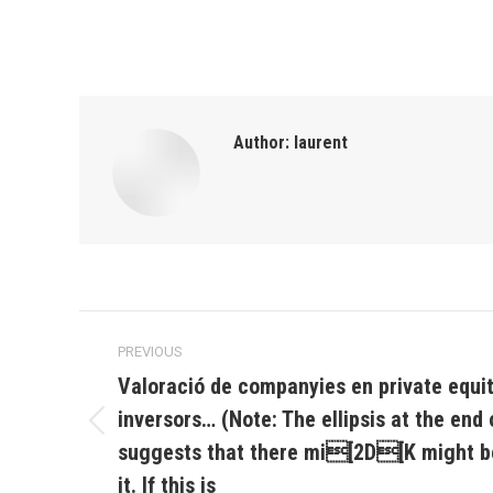
Author:
laurent
Post
PREVIOUS
navigation
Valoració de companyies en private equit
inversors… (Note: The ellipsis at the end o
Previous
suggests that there mi[2D[K might be
post:
it. If this is