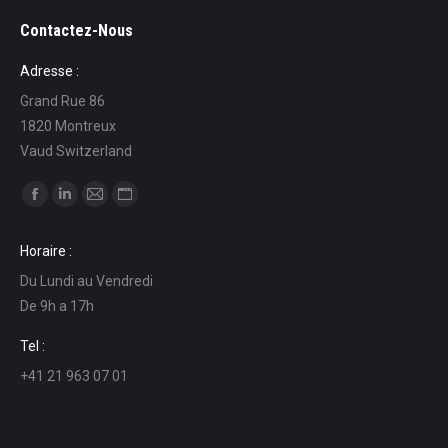
Contactez-Nous
Adresse :
Grand Rue 86
1820 Montreux
Vaud Switzerland
Find us on:
Facebook
Linkedin
Mail
Website
page
page
page
page
Horaire :
opens
opens
opens
opens
Du Lundi au Vendredi
in
in
in
in
De 9h a 17h
new
new
new
new
window
window
window
window
Tel :
+41 21 963 07 01