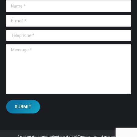
Name *
E-mail *
Telephone *
Message *
SUBMIT
Agence de communication Akinai France
et
Agence de