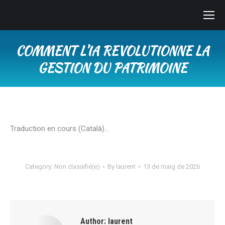
COMMENT L’IA REVOLUTIONNE LA
GESTION DU PATRIMOINE
You are here:
Traduction en cours (Català)…
Category:
Non classifié(e)
By
laurent
13 de maig de 2026
Author:
laurent