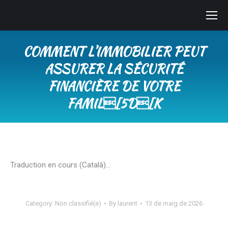
COMMENT L’IMMOBILIER PEUT
ASSURER LA SÉCURITÉ
FINANCIÈRE DE VOTRE
FAMIL[5D[K
You are here:
Traduction en cours (Català)…
Category:
Non classifié(e)
By
laurent
13 de maig de 2026