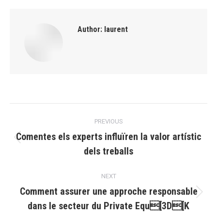
Author:
laurent
Post
PREVIOUS
navigation
Comentes els experts influïren la valor artístic
Previous
dels treballs
post:
NEXT
Comment assurer une approche responsable
Next
dans le secteur du Private Equ[3D[K
post: