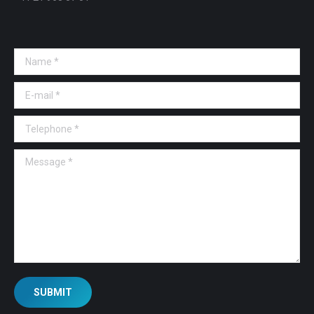
Name *
E-mail *
Telephone *
Message *
SUBMIT