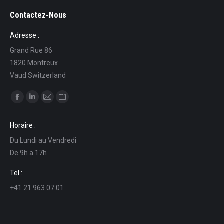
Contactez-Nous
Adresse :
Grand Rue 86
1820 Montreux
Vaud Switzerland
Find us on:
Facebook
Linkedin
Mail
Website
page
page
page
page
Horaire :
opens
opens
opens
opens
Du Lundi au Vendredi
in
in
in
in
De 9h a 17h
new
new
new
new
window
window
window
window
Tel :
+41 21 963 07 01