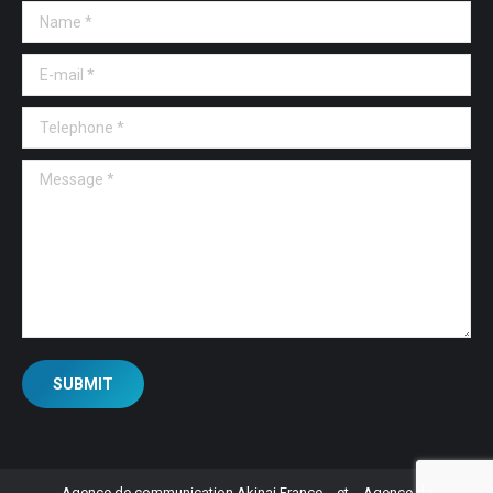
Name *
E-mail *
Telephone *
Message *
SUBMIT
Agence de communication Akinai France
et
Agence de