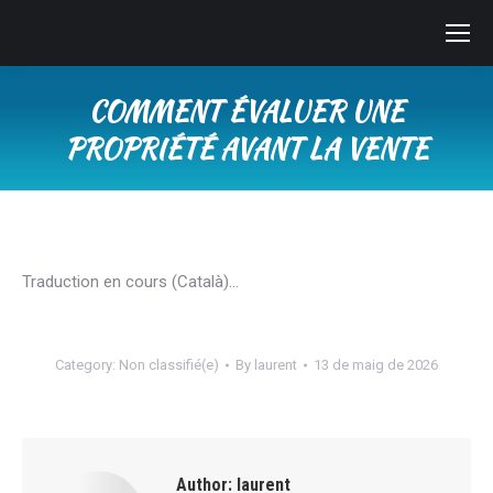
COMMENT ÉVALUER UNE
PROPRIÉTÉ AVANT LA VENTE
You are here:
Traduction en cours (Català)…
Category:
Non classifié(e)
By
laurent
13 de maig de 2026
Author:
laurent