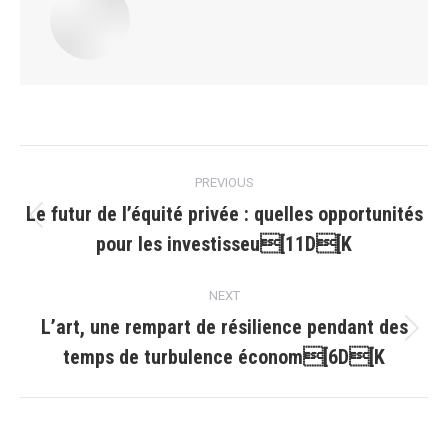
Post
PREVIOUS
navigation
Le futur de l’équité privée : quelles opportunités
Previous
pour les investisseu[11D[K
post:
NEXT
L’art, une rempart de résilience pendant des
Next
temps de turbulence économ[6D[K
post: