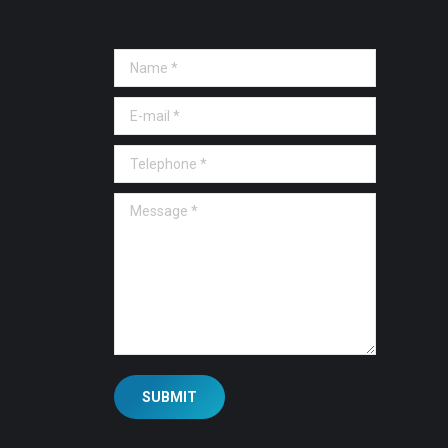
Name *
E-mail *
Telephone *
Message *
SUBMIT