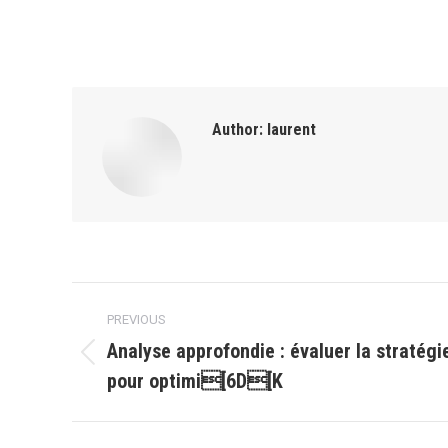
Author:
laurent
Post
PREVIOUS
navigation
Analyse approfondie : évaluer la stratégi
Previous
pour optimi[6D[K
post: