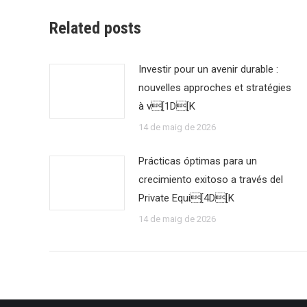
Related posts
Investir pour un avenir durable :
nouvelles approches et stratégies
à v[1D[K
14 de maig de 2026
Prácticas óptimas para un
crecimiento exitoso a través del
Private Equi[4D[K
14 de maig de 2026