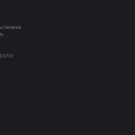
au Vendredi
7h
3 07 01