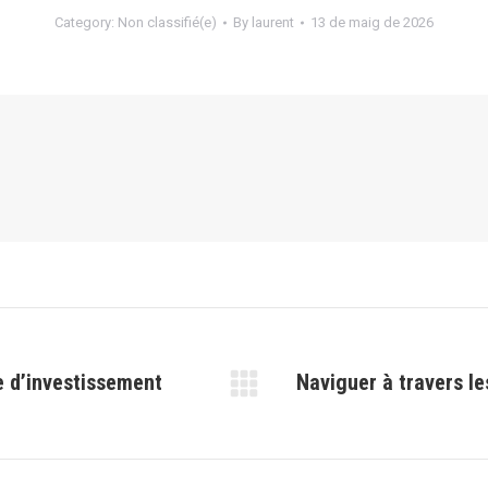
Category:
Non classifié(e)
By
laurent
13 de maig de 2026
e d’investissement
Naviguer à travers le
Next
post: