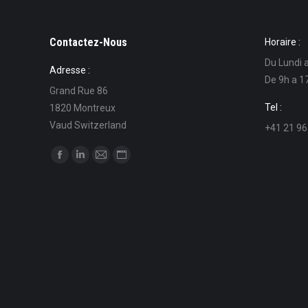
Contactez-Nous
Horaire :
Du Lundi 
Adresse :
De 9h a 1
Grand Rue 86
Tel :
1820 Montreux
Vaud Switzerland
+41 21 96
Find us on:
Facebook
Linkedin
Mail
Website
page
page
page
page
opens
opens
opens
opens
in
in
in
in
new
new
new
new
window
window
window
window