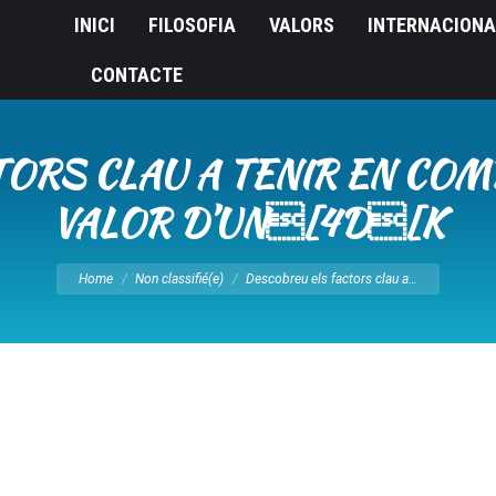
INICI
FILOSOFIA
VALORS
INTERNACIONA
CONTACTE
ORS CLAU A TENIR EN COM
VALOR D’UN[4D[K
You are here:
Home
Non classifié(e)
Descobreu els factors clau a…