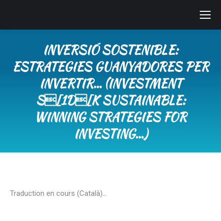
INVERSIÓ SOSTENIBLE:
ESTRATEGIES GUANYADORES PER
INVERTIR… (INVESTMENT
S[1D[K SUSTAINABLE:
WINNING STRATEGIES FOR
INVESTING…)
You are here:
Traduction en cours (Català)…