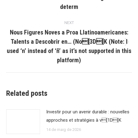
determ
NEXT
Nous Figures Noves a Proa Llatinoamericanes:
Talents a Descobrir en… (No[3D[K (Note: I
Next
used ‘n’ instead of ‘ñ’ as it’s not supported in this
post:
platform)
Related posts
Investir pour un avenir durable : nouvelles
approches et stratégies à v[1D[K
14 de maig de 2026