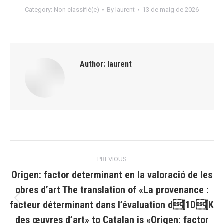
Category:
Non classifié(e)
By
laurent
13 de maig de 2026
Author:
laurent
Post
PREVIOUS
navigation
Origen: factor determinant en la valoració de les
obres d’art The translation of «La provenance :
facteur déterminant dans l’évaluation d[1D[K
Previous
post:
des œuvres d’art» to Catalan is «Origen: factor