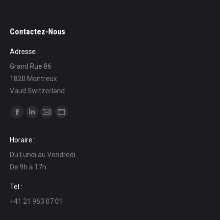
Contactez-Nous
Adresse :
Grand Rue 86
1820 Montreux
Vaud Switzerland
Find us on:
Facebook
Linkedin
Mail
Website
page
page
page
page
Horaire :
opens
opens
opens
opens
Du Lundi au Vendredi
in
in
in
in
De 9h a 17h
new
new
new
new
window
window
window
window
Tel :
+41 21 963 07 01