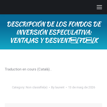
DESCRIPCIÓN DE LOS FONDOS DE
INVERSIÓN ESPECULATIVA:
VENTAJAS Y DESVENT[7D[K
You are here:
Traduction en cours (Català)…
Category:
Non classifié(e)
By
laurent
13 de maig de 2026