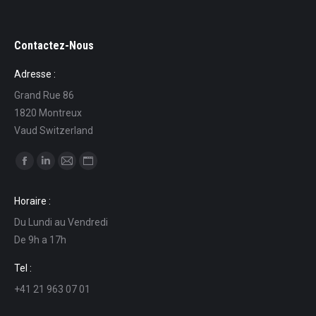
Contactez-Nous
Adresse :
Grand Rue 86
1820 Montreux
Vaud Switzerland
Find us on:
Facebook
Linkedin
Mail
Website
page
page
page
page
Horaire :
opens
opens
opens
opens
Du Lundi au Vendredi
in
in
in
in
De 9h a 17h
new
new
new
new
window
window
window
window
Tel :
+41 21 963 07 01