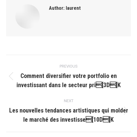
Author:
laurent
Post
PREVIOUS
navigation
Comment diversifier votre portfolio en
Previous
investissant dans le secteur pri[3D[K
post:
NEXT
Les nouvelles tendances artistiques qui molder
Next
le marché des investisse[10D[K
post: