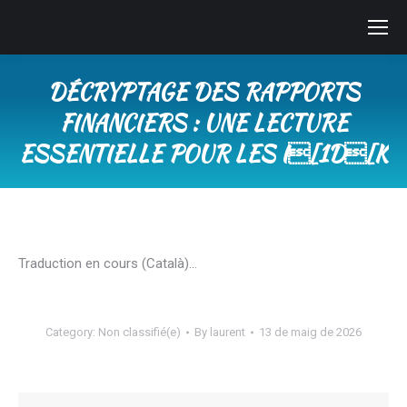
DÉCRYPTAGE DES RAPPORTS
FINANCIERS : UNE LECTURE
ESSENTIELLE POUR LES I[1D[K
You are here:
Traduction en cours (Català)…
Category:
Non classifié(e)
By
laurent
13 de maig de 2026