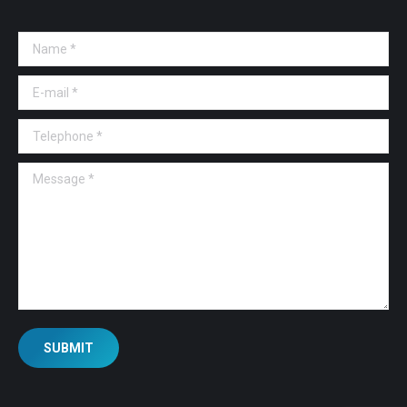
Name *
E-mail *
Telephone *
Message *
SUBMIT