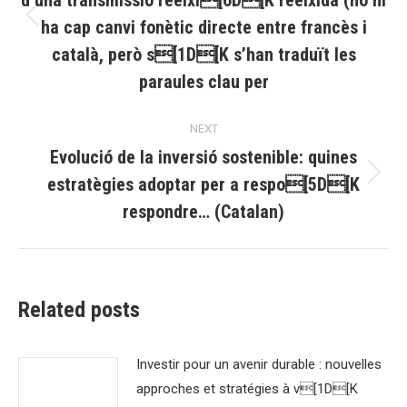
d’una transmissió reeixi[6D[K reeixida (no hi
ha cap canvi fonètic directe entre francès i
Previous
post:
català, però s[1D[K s’han traduït les
paraules clau per
NEXT
Evolució de la inversió sostenible: quines
estratègies adoptar per a respo[5D[K
Next
post:
respondre… (Catalan)
Related posts
Investir pour un avenir durable : nouvelles
approches et stratégies à v[1D[K