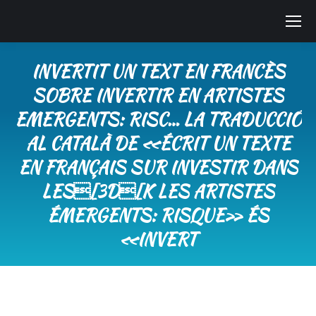
INVERTIT UN TEXT EN FRANCÈS
SOBRE INVERTIR EN ARTISTES
EMERGENTS: RISC… LA TRADUCCIÓ
AL CATALÀ DE «ÉCRIT UN TEXTE
EN FRANÇAIS SUR INVESTIR DANS
LES[3D[K LES ARTISTES
ÉMERGENTS: RISQUE» ÉS
«INVERT
You are here: