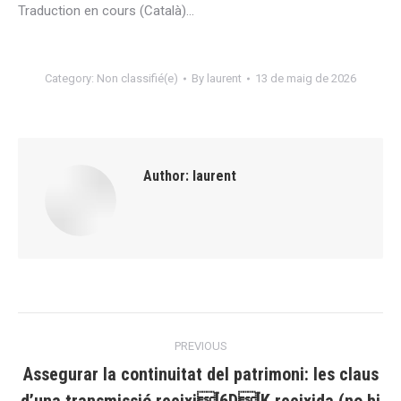
Traduction en cours (Català)…
Category:
Non classifié(e)
By
laurent
13 de maig de 2026
Author:
laurent
Post
PREVIOUS
navigation
Assegurar la continuitat del patrimoni: les claus