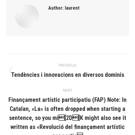
Author:
laurent
Post
PREVIOUS
navigation
Tendències i innovacions en diversos dominis
Previous
post:
NEXT
Finançament artístic participatiu (FAP) Note: In
Catalan, «La» is often dropped when starting a
sentence, so you mi[2D[K might also see it
Next
post:
written as «Revolució del finançament artístic