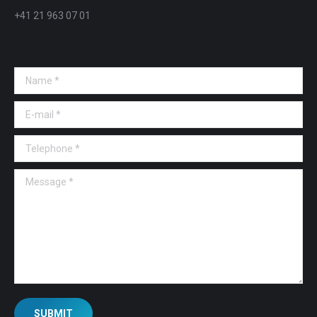
+41 21 963 07 01
Name *
E-mail *
Telephone *
Message *
SUBMIT