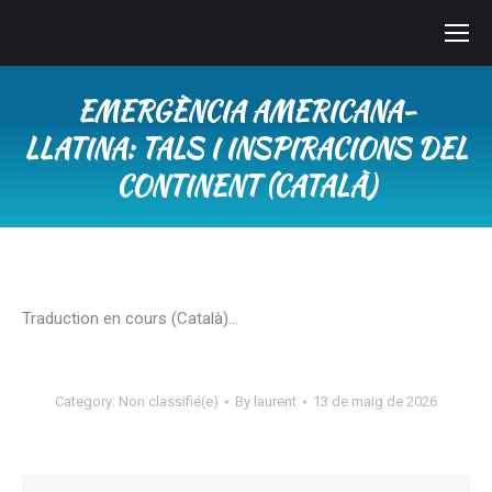
EMERGÈNCIA AMERICANA-
LLATINA: TALS I INSPIRACIONS DEL
CONTINENT (CATALÀ)
You are here:
Traduction en cours (Català)…
Category:
Non classifié(e)
By
laurent
13 de maig de 2026