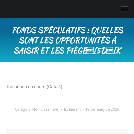
FONDS SPÉCULATIFS : QUELLES
SONT LES OPPORTUNITÉS À
SAISIR ET LES PIÈGE[5D[K
You are here:
Traduction en cours (Català)…
Category:
Non classifié(e)
By
laurent
13 de maig de 2026