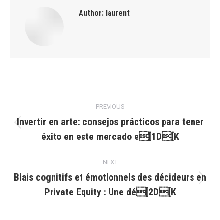
Author:
laurent
Post
PREVIOUS
navigation
Invertir en arte: consejos prácticos para tener
Previous
éxito en este mercado e[1D[K
post:
NEXT
Biais cognitifs et émotionnels des décideurs en
Next
Private Equity : Une dé[2D[K
post: