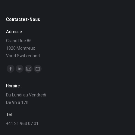
Contactez-Nous
Adresse :
Grand Rue 86
1820 Montreux
Vaud Switzerland
Find us on:
Facebook
Linkedin
Mail
Website
page
page
page
page
Horaire :
opens
opens
opens
opens
Du Lundi au Vendredi
in
in
in
in
De 9h a 17h
new
new
new
new
window
window
window
window
Tel :
+41 21 963 07 01