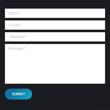
Name *
E-mail *
Telephone *
Message *
SUBMIT