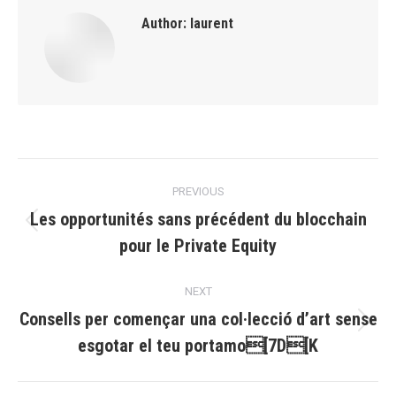
Author:
laurent
Post
PREVIOUS
navigation
Les opportunités sans précédent du blocchain
Previous
pour le Private Equity
post:
NEXT
Consells per començar una col·lecció d’art sense
Next
esgotar el teu portamo[7D[K
post: