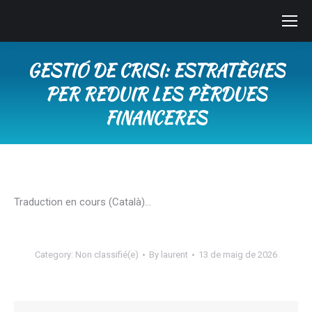
GESTIÓ DE CRISI: ESTRATÈGIES
PER REDUIR LES PÈRDUES
FINANCERES
You are here:
Traduction en cours (Català)…
Category:
Non classifié(e)
By
laurent
13 de maig de 2026