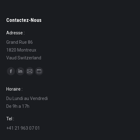
Contactez-Nous
Adresse :
Grand Rue 86
1820 Montreux
Vaud Switzerland
Find us on:
Facebook
Linkedin
Mail
Website
page
page
page
page
Horaire :
opens
opens
opens
opens
Du Lundi au Vendredi
in
in
in
in
De 9h a 17h
new
new
new
new
window
window
window
window
Tel :
+41 21 963 07 01