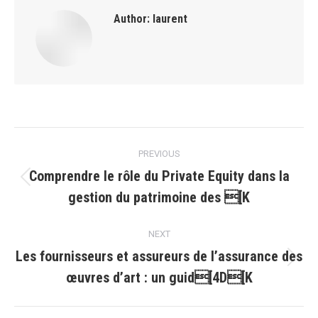
Author:
laurent
Post
PREVIOUS
navigation
Comprendre le rôle du Private Equity dans la
Previous
gestion du patrimoine des [K
post:
NEXT
Les fournisseurs et assureurs de l’assurance des
Next
œuvres d’art : un guid[4D[K
post: