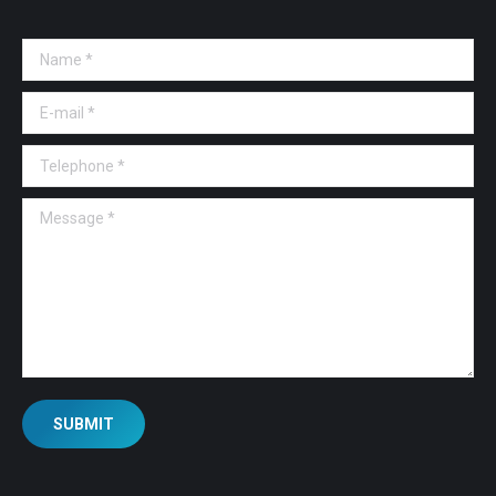
Name *
E-mail *
Telephone *
Message *
SUBMIT