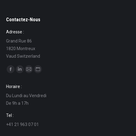
Contactez-Nous
Adresse :
Grand Rue 86
1820 Montreux
Vaud Switzerland
Find us on:
Facebook
Linkedin
Mail
Website
page
page
page
page
Horaire :
opens
opens
opens
opens
Du Lundi au Vendredi
in
in
in
in
De 9h a 17h
new
new
new
new
window
window
window
window
Tel :
+41 21 963 07 01