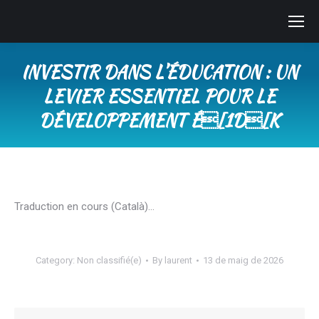
INVESTIR DANS L’ÉDUCATION : UN
LEVIER ESSENTIEL POUR LE
DÉVELOPPEMENT É[1D[K
You are here:
Traduction en cours (Català)…
Category:
Non classifié(e)
By
laurent
13 de maig de 2026