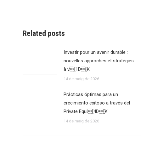
Related posts
Investir pour un avenir durable :
nouvelles approches et stratégies
à v[1D[K
14 de maig de 2026
Prácticas óptimas para un
crecimiento exitoso a través del
Private Equi[4D[K
14 de maig de 2026