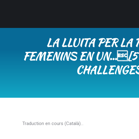
LA LLUITA PER LA
FEMENINS EN UN…[5D
CHALLENGES
Traduction en cours (Català)…