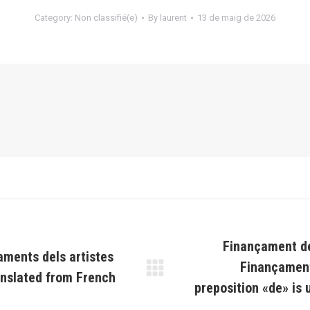
Category:
Non classifié(e)
By
laurent
13 de maig de 2026
Finançament de
iaments dels artistes
Finançament
nslated from French
Next
preposition «de» is
post: