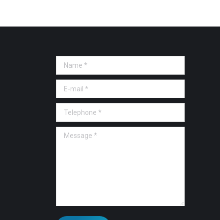
Name *
E-mail *
Telephone *
Message *