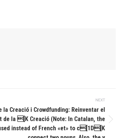
NEXT
 la Creació i Crowdfunding: Reinventar el
 de la [K Creació (Note: In Catalan, the
 used instead of French «et» to c[1D[K
connect two nouns. Also, the v