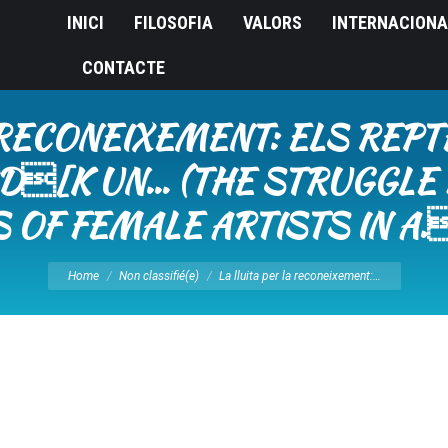
INICI
FILOSOFIA
VALORS
INTERNACIONA
CONTACTE
 RECONEIXEMENT: ELS REP
[K UN… (THE STRUGGLE 
 OF FEMALE ARTISTS IN A.
You are here:
Home
Non classifié(e)
La lluita per la reconeixement:…