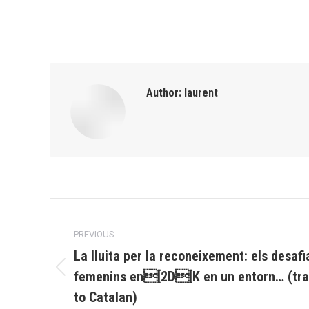
Author:
laurent
Post
PREVIOUS
navigation
La lluita per la reconeixement: els desaf
femenins en[2D[K en un entorn… (tra
Previous
post:
to Catalan)