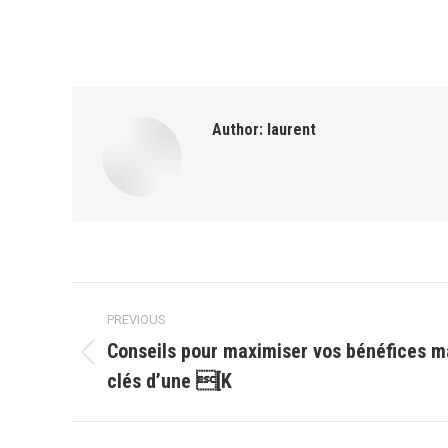
Author:
laurent
Post
PREVIOUS
navigation
Conseils pour maximiser vos bénéfices ma
Previous
clés d’une [K
post: