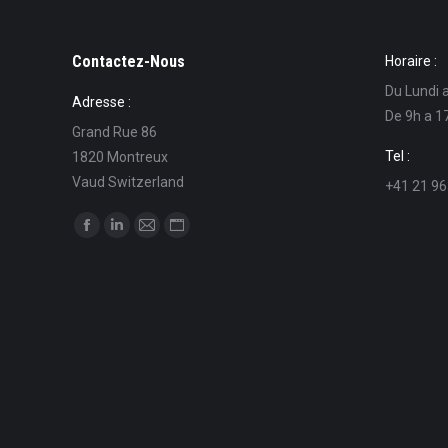
Contactez-Nous
Horaire :
Du Lundi 
Adresse :
De 9h a 1
Grand Rue 86
Tel :
1820 Montreux
Vaud Switzerland
+41 21 96
Find us on:
Facebook
Linkedin
Mail
Website
page
page
page
page
opens
opens
opens
opens
in
in
in
in
new
new
new
new
window
window
window
window