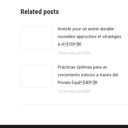
Related posts
Investir pour un avenir durable :
nouvelles approches et stratégies
à v[1D[K
14 de maig de 2026
Prácticas óptimas para un
crecimiento exitoso a través del
Private Equi[4D[K
14 de maig de 2026