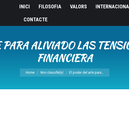
INICI
FILOSOFIA
VALORS
INTERNACIONA
CONTACTE
 PARA ALIVIADO LAS TENSI
FINANCIERA
You are here:
Home
Non classifié(e)
El poder del arte para…