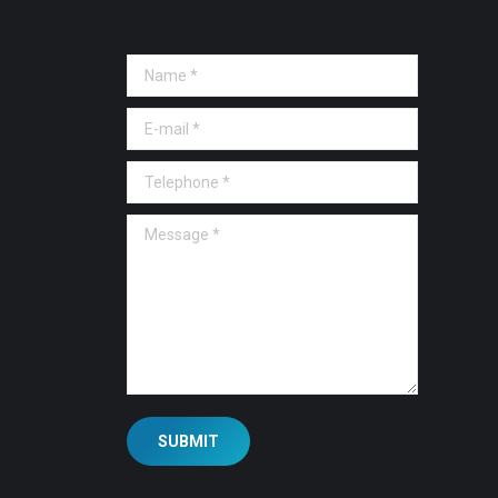
Name *
E-mail *
Telephone *
Message *
SUBMIT