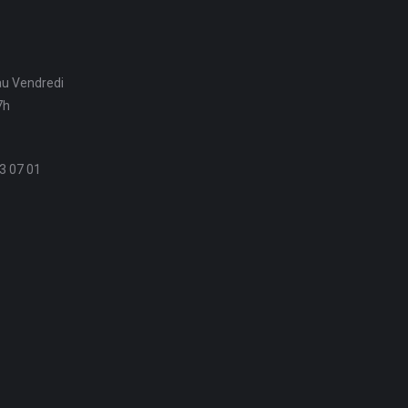
au Vendredi
7h
3 07 01