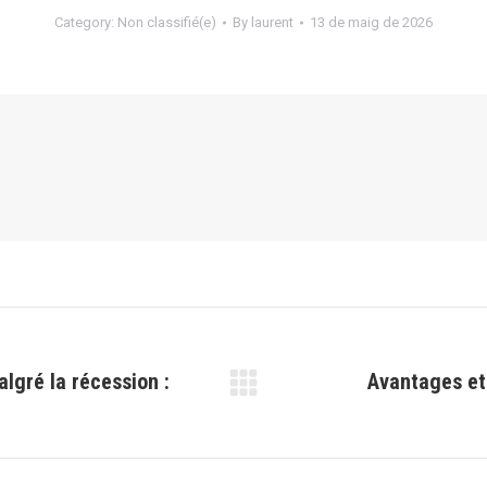
Category:
Non classifié(e)
By
laurent
13 de maig de 2026
lgré la récession :
Avantages et 
Next
post: