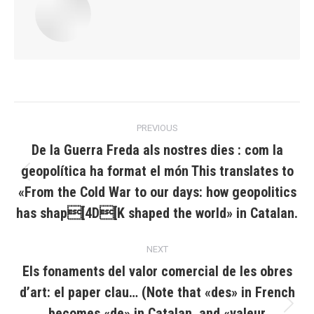
Post
PREVIOUS
navigation
De la Guerra Freda als nostres dies : com la
geopolítica ha format el món This translates to
Previous
«From the Cold War to our days: how geopolitics
post:
has shap[4D[K shaped the world» in Catalan.
NEXT
Els fonaments del valor comercial de les obres
d’art: el paper clau… (Note that «des» in French
becomes «de» in Catalan, and «valeur
Next