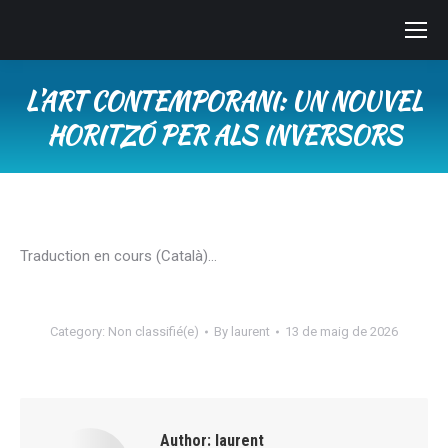
L’ART CONTEMPORANI: UN NOUVEL
HORITZÓ PER ALS INVERSORS
You are here:
Traduction en cours (Català)…
Category:
Non classifié(e)
By
laurent
13 de maig de 2026
Author:
laurent