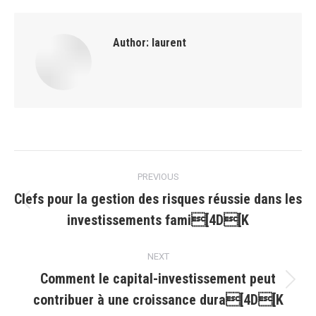
Author:
laurent
Post
PREVIOUS
navigation
Clefs pour la gestion des risques réussie dans les
Previous
investissements fami[4D[K
post:
NEXT
Comment le capital-investissement peut
Next
contribuer à une croissance dura[4D[K
post: