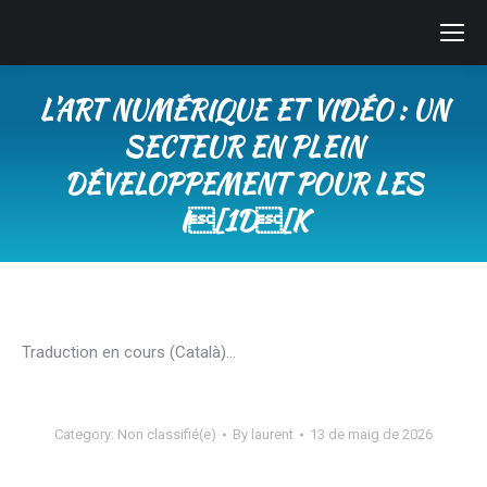
L’ART NUMÉRIQUE ET VIDÉO : UN
SECTEUR EN PLEIN
DÉVELOPPEMENT POUR LES
I[1D[K
You are here:
Traduction en cours (Català)…
Category:
Non classifié(e)
By
laurent
13 de maig de 2026