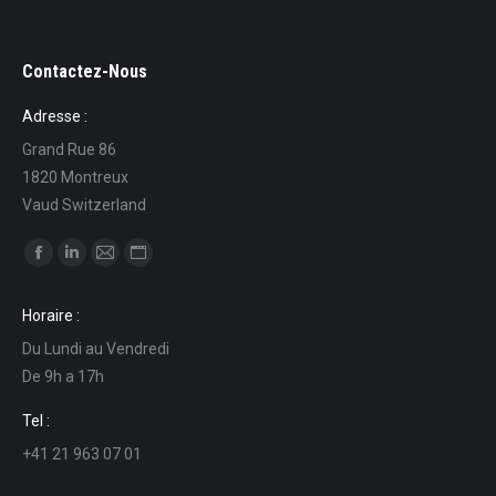
Contactez-Nous
Adresse :
Grand Rue 86
1820 Montreux
Vaud Switzerland
Find us on:
Facebook
Linkedin
Mail
Website
page
page
page
page
Horaire :
opens
opens
opens
opens
Du Lundi au Vendredi
in
in
in
in
De 9h a 17h
new
new
new
new
window
window
window
window
Tel :
+41 21 963 07 01