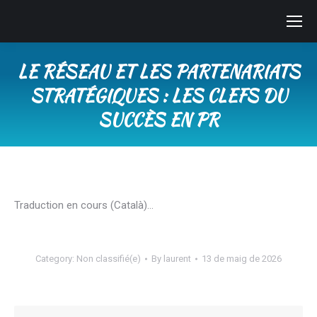
LE RÉSEAU ET LES PARTENARIATS
STRATÉGIQUES : LES CLEFS DU
SUCCÈS EN PR
You are here:
Traduction en cours (Català)…
Category:
Non classifié(e)
By
laurent
13 de maig de 2026