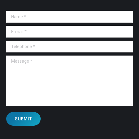
Name *
E-mail *
Telephone *
Message *
SUBMIT