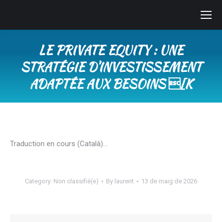
LE PRIVATE EQUITY : UNE
STRATÉGIE D’INVESTISSEMENT
ADAPTÉE AUX BESOINS [K
You are here:
Traduction en cours (Català)…
Category:
Non classifié(e)
By
laurent
13 de maig de 2026