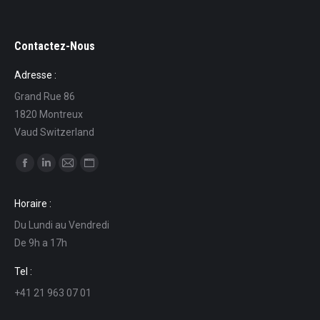
Contactez-Nous
Adresse :
Grand Rue 86
1820 Montreux
Vaud Switzerland
Find us on:
Facebook
Linkedin
Mail
Website
page
page
page
page
Horaire :
opens
opens
opens
opens
Du Lundi au Vendredi
in
in
in
in
De 9h a 17h
new
new
new
new
window
window
window
window
Tel :
+41 21 963 07 01