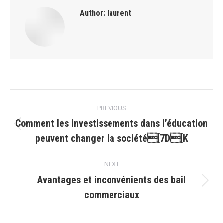
Author:
laurent
Post
PREVIOUS
navigation
Comment les investissements dans l’éducation
Previous
peuvent changer la société[7D[K
post:
NEXT
Avantages et inconvénients des bail
Next
commerciaux
post: