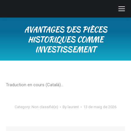
AVANTAGES DES PIÈCES
HISTORIQUES COMME
INVESTISSEMENT
You are here:
Traduction en cours (Català)…
Category:
Non classifié(e)
By
laurent
13 de maig de 2026