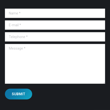
Name *
E-mail *
Telephone *
Message *
SUBMIT