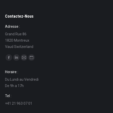
Contactez-Nous
Adresse :
Grand Rue 86
1820 Montreux
Vaud Switzerland
Find us on:
Facebook
Linkedin
Mail
Website
page
page
page
page
Horaire :
opens
opens
opens
opens
Du Lundi au Vendredi
in
in
in
in
De 9h a 17h
new
new
new
new
window
window
window
window
Tel :
+41 21 963 07 01