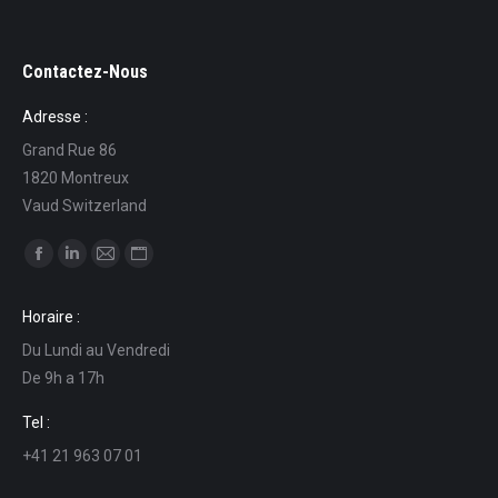
Contactez-Nous
Adresse :
Grand Rue 86
1820 Montreux
Vaud Switzerland
Find us on:
Facebook
Linkedin
Mail
Website
page
page
page
page
Horaire :
opens
opens
opens
opens
Du Lundi au Vendredi
in
in
in
in
De 9h a 17h
new
new
new
new
window
window
window
window
Tel :
+41 21 963 07 01