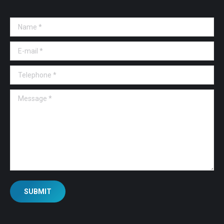
Name *
E-mail *
Telephone *
Message *
SUBMIT