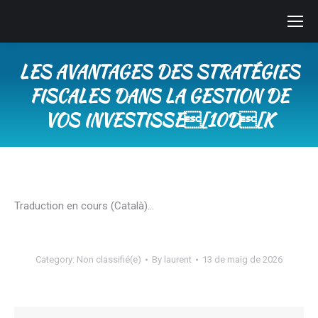
LES AVANTAGES DES STRATÉGIES
FISCALES DANS LA GESTION DE
VOS INVESTISSE[10D[K
You are here:
Traduction en cours (Català)…
Category:
Non classifié(e)
By
laurent
13 de maig de 2026