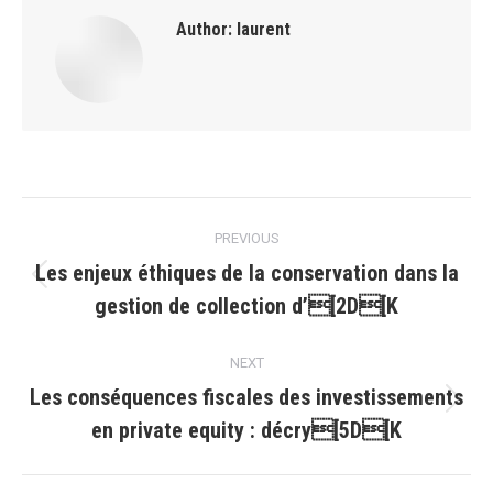
Author:
laurent
Post
PREVIOUS
navigation
Les enjeux éthiques de la conservation dans la
Previous
gestion de collection d’[2D[K
post:
NEXT
Les conséquences fiscales des investissements
Next
en private equity : décry[5D[K
post: