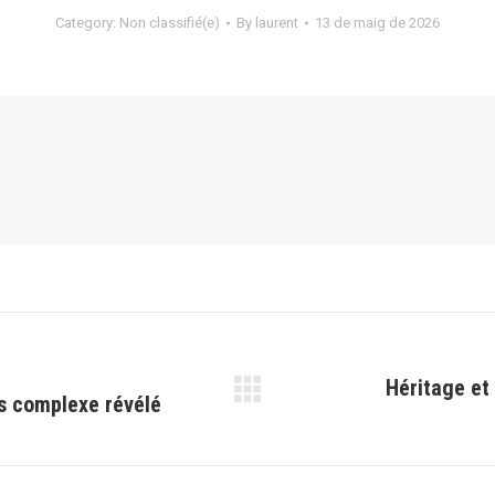
Category:
Non classifié(e)
By
laurent
13 de maig de 2026
Héritage et 
rs complexe révélé
Next
post: