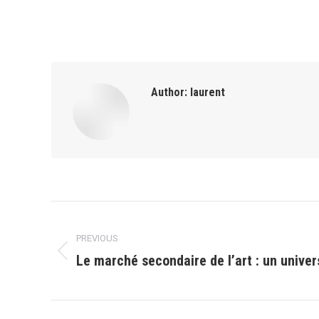
Author:
laurent
Post
PREVIOUS
navigation
Le marché secondaire de l’art : un unive
Previous
post: