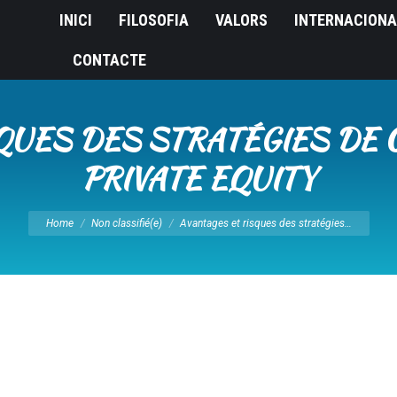
INICI
FILOSOFIA
VALORS
INTERNACIONA
CONTACTE
QUES DES STRATÉGIES DE 
PRIVATE EQUITY
You are here:
Home
Non classifié(e)
Avantages et risques des stratégies…