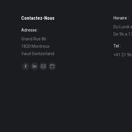
Contactez-Nous
Horaire :
Du Lundi 
Adresse :
De 9h a 1
Grand Rue 86
Tel :
1820 Montreux
Vaud Switzerland
+41 21 96
Find us on:
Facebook
Linkedin
Mail
Website
page
page
page
page
opens
opens
opens
opens
in
in
in
in
new
new
new
new
window
window
window
window