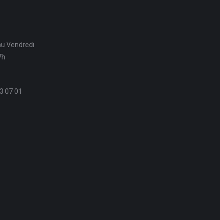
au Vendredi
7h
3 07 01