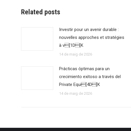
Related posts
Investir pour un avenir durable :
nouvelles approches et stratégies
à v[1D[K
14 de maig de 2026
Prácticas óptimas para un
crecimiento exitoso a través del
Private Equi[4D[K
14 de maig de 2026