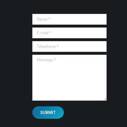
Name *
E-mail *
Telephone *
Message *
SUBMIT