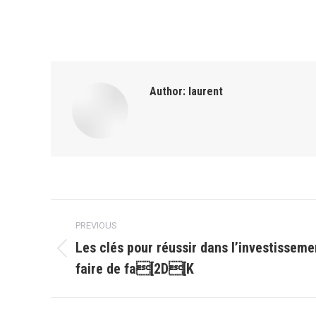
Author:
laurent
Post
PREVIOUS
navigation
Les clés pour réussir dans l’investisseme
Previous
faire de fa[2D[K
post: