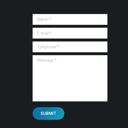
Name *
E-mail *
Telephone *
Message *
SUBMIT