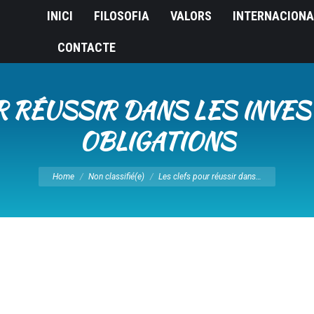
INICI
FILOSOFIA
VALORS
INTERNACIONA
CONTACTE
R RÉUSSIR DANS LES INVE
OBLIGATIONS
You are here:
Home
Non classifié(e)
Les clefs pour réussir dans…