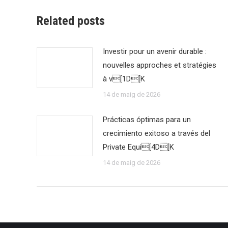
Related posts
Investir pour un avenir durable :
nouvelles approches et stratégies
à v[1D[K
14 de maig de 2026
Prácticas óptimas para un
crecimiento exitoso a través del
Private Equi[4D[K
14 de maig de 2026