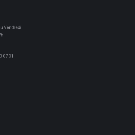
au Vendredi
7h
3 07 01