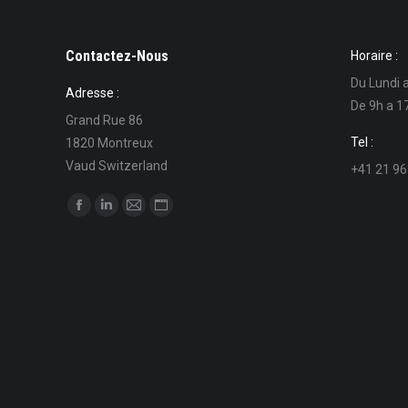
Contactez-Nous
Horaire :
Du Lundi 
Adresse :
De 9h a 1
Grand Rue 86
Tel :
1820 Montreux
Vaud Switzerland
+41 21 96
Find us on:
Facebook
Linkedin
Mail
Website
page
page
page
page
opens
opens
opens
opens
in
in
in
in
new
new
new
new
window
window
window
window