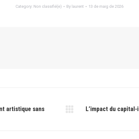
Category:
Non classifié(e)
By
laurent
13 de maig de 2026
nt artistique sans
L’impact du capital-
Next
post: