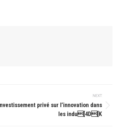
NEXT
investissement privé sur l’innovation dans
les indu[4D[K