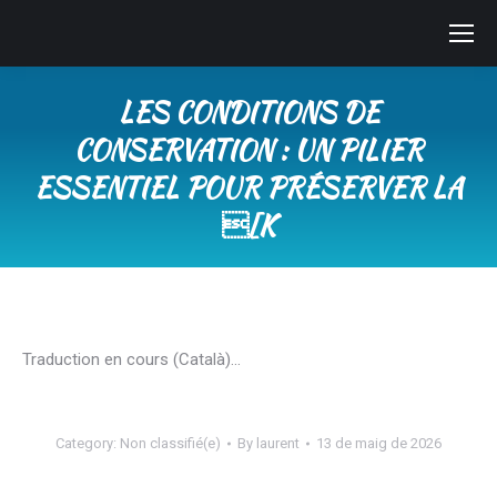
LES CONDITIONS DE
CONSERVATION : UN PILIER
ESSENTIEL POUR PRÉSERVER LA
[K
You are here:
Traduction en cours (Català)…
Category:
Non classifié(e)
By
laurent
13 de maig de 2026