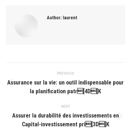
Author:
laurent
Post
PREVIOUS
navigation
Assurance sur la vie: un outil indispensable pour
Previous
la planification patr[4D[K
post:
NEXT
Assurer la durabilité des investissements en
Next
Capital-investissement pri[3D[K
post: