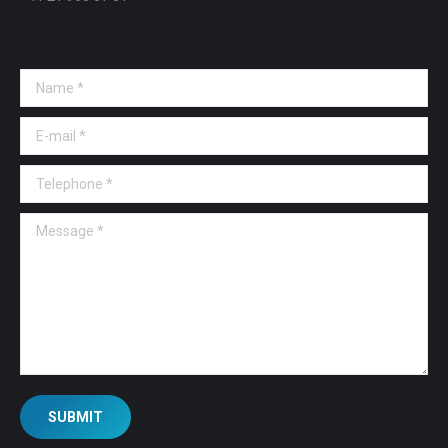
Name *
E-mail *
Telephone *
Message *
SUBMIT