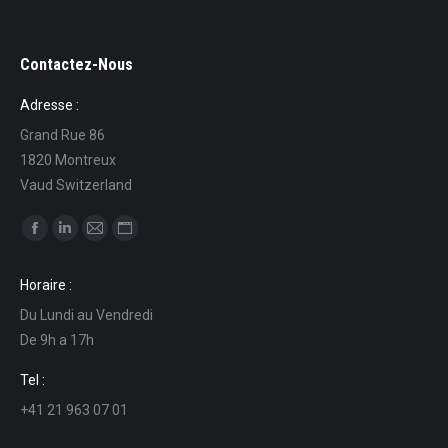
Contactez-Nous
Adresse :
Grand Rue 86
1820 Montreux
Vaud Switzerland
Find us on:
Facebook
Linkedin
Mail
Website
page
page
page
page
Horaire :
opens
opens
opens
opens
Du Lundi au Vendredi
in
in
in
in
De 9h a 17h
new
new
new
new
window
window
window
window
Tel :
+41 21 963 07 01