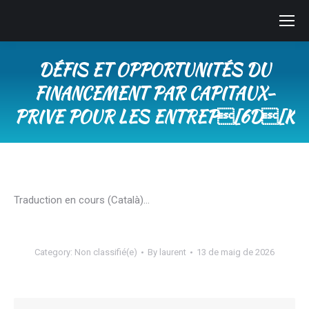
DÉFIS ET OPPORTUNITÉS DU
FINANCEMENT PAR CAPITAUX-
PRIVE POUR LES ENTREP[6D[K
You are here:
Traduction en cours (Català)…
Category:
Non classifié(e)
By
laurent
13 de maig de 2026