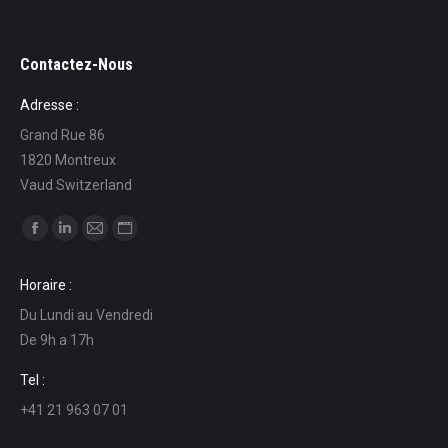
Contactez-Nous
Adresse :
Grand Rue 86
1820 Montreux
Vaud Switzerland
Find us on:
Facebook
Linkedin
Mail
Website
page
page
page
page
Horaire :
opens
opens
opens
opens
Du Lundi au Vendredi
in
in
in
in
De 9h a 17h
new
new
new
new
window
window
window
window
Tel :
+41 21 963 07 01