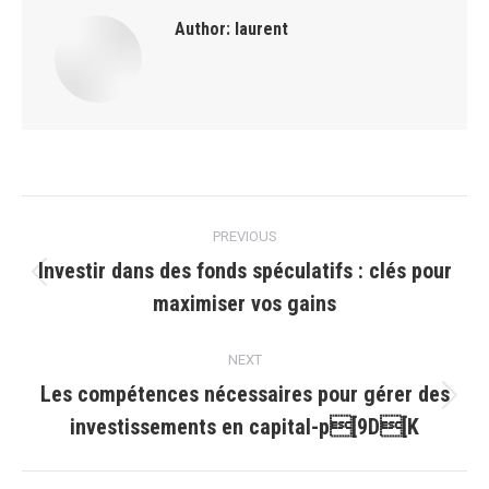
Author:
laurent
Post
PREVIOUS
navigation
Investir dans des fonds spéculatifs : clés pour
Previous
maximiser vos gains
post:
NEXT
Les compétences nécessaires pour gérer des
Next
investissements en capital-p[9D[K
post: