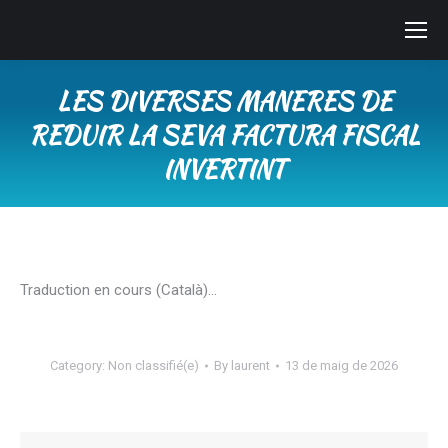
LES DIVERSES MANERES DE
REDUIR LA SEVA FACTURA FISCAL
INVERTINT
You are here:
Traduction en cours (Català)…
Category:
Non classifié(e)
By
laurent
13 de maig de 2026