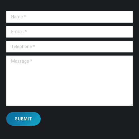
Name *
E-mail *
Telephone *
Message *
SUBMIT