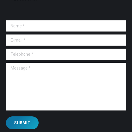
Name *
E-mail *
Telephone *
Message *
SUBMIT