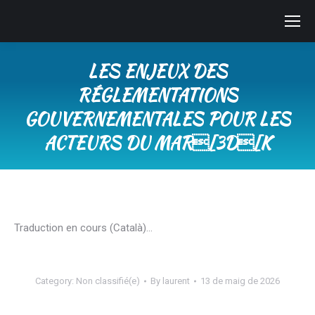
LES ENJEUX DES
RÉGLEMENTATIONS
GOUVERNEMENTALES POUR LES
ACTEURS DU MAR[3D[K
You are here:
Traduction en cours (Català)…
Category:
Non classifié(e)
By
laurent
13 de maig de 2026