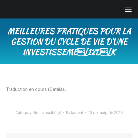
MEILLEURES PRATIQUES POUR LA
GESTION DU CYCLE DE VIE D’UNE
INVESTISSEME[12D[K
You are here:
Traduction en cours (Català)…
Category:
Non classifié(e)
By
laurent
13 de maig de 2026