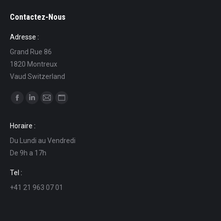
Contactez-Nous
Adresse :
Grand Rue 86
1820 Montreux
Vaud Switzerland
Find us on:
Facebook
Linkedin
Mail
Website
page
page
page
page
Horaire :
opens
opens
opens
opens
Du Lundi au Vendredi
in
in
in
in
De 9h a 17h
new
new
new
new
window
window
window
window
Tel :
+41 21 963 07 01